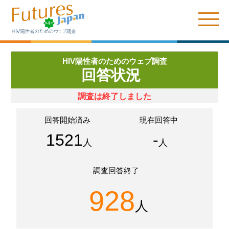
HIV陽性者のためのウェブ調査
回答状況
調査は終了しました
回答開始済み
現在回答中
1521
-
人
人
調査回答終了
928
人