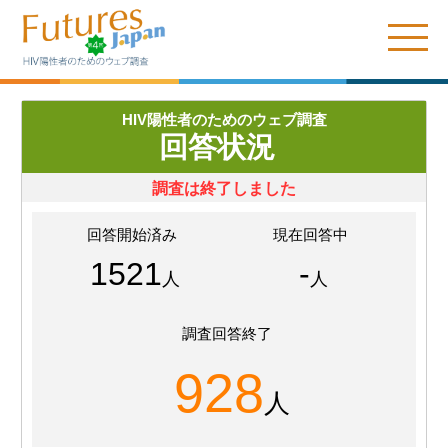
HIV陽性者のためのウェブ調査
回答状況
調査は終了しました
回答開始済み
現在回答中
1521
-
人
人
調査回答終了
928
人