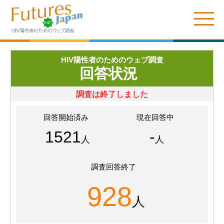
HIV陽性者のためのウェブ調査
回答状況
調査は終了しました
回答開始済み
現在回答中
1521
-
人
人
調査回答終了
928
人